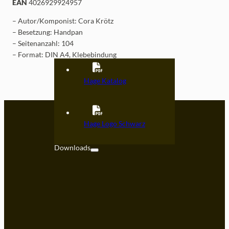
EAN
4026929924957
– Autor/Komponist: Cora Krötz
– Besetzung: Handpan
– Seitenanzahl: 104
– Format: DIN A4, Klebebindung
Hage Katalog
Kontakt
Hage Logo Schwarz
FAQ
Downloads