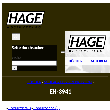
Zum Hauptinhalt springen
Zum Footer springen
Seite durchsuchen
Suchen
BÜCHER
AUTOREN
×
BÜCHER
»
SCHLAGZEUG & PERKUSSION
»
EH-3941
Produktdetails
Produktvideos(1)