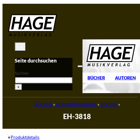
Zum Hauptinhalt springen
Zum Footer springen
Seite durchsuchen
Suchen
BÜCHER
AUTOREN
×
BÜCHER
»
BLASINSTRUMENTE
»
FÜCHSE
»
EH-3818
Produktdetails