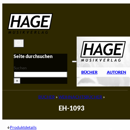
Zum Hauptinhalt springen
Zum Footer springen
Seite durchsuchen
Suchen
BÜCHER
AUTOREN
×
BÜCHER
»
WEIHNACHTSBÜCHER
»
EH-1093
Produktdetails